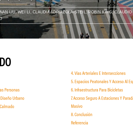
AN LIU, WEI LI, CLAUDIA ADRIAZOLA-STEIL, ROBIN KING, CLAUDI
O
IDO
4. Vías Arteriales E Intersecciones
5. Espacios Peatonales Y Acceso Al Esp
 Las Personas
6. Infraestructura Para Bicicletas
l Diseño Urbano
7. Acceso Seguro A Estaciones Y Para
Masivo
o Calmado
8. Conclusión
Referencia