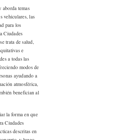
 y aborda temas
 vehiculares, las
ad para los
ra Ciudades
e trata de salud,
quitativas e
des a todas las
ofreciendo modos de
ersonas ayudando a
nación atmosférica,
ambién benefician al
iar la forma en que
ara Ciudades
ticas descritas en
concreto, y luego