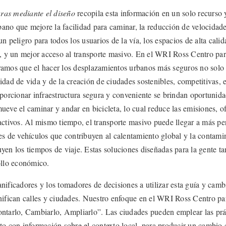
ras mediante el diseño
recopila esta información en un solo recurso
no que mejore la facilidad para caminar, la reducción de velocidades
n peligro para todos los usuarios de la vía, los espacios de alta calid
as, y un mejor acceso al transporte masivo. En el WRI Ross Centro pa
ramos que el hacer los desplazamientos urbanos más seguros no solo s
idad de vida y de la creación de ciudades sostenibles, competitivas, e
oporcionar infraestructura segura y conveniente se brindan oportunida
ueve el caminar y andar en bicicleta, lo cual reduce las emisiones, 
 activos. Al mismo tiempo, el transporte masivo puede llegar a más p
es de vehículos que contribuyen al calentamiento global y la contami
yen los tiempos de viaje. Estas soluciones diseñadas para la gente t
ollo económico.
nificadores y los tomadores de decisiones a utilizar esta guía y camb
anifican calles y ciudades. Nuestro enfoque en el WRI Ross Centro p
ontarlo, Cambiarlo, Ampliarlo”. Las ciudades pueden emplear las prác
to con información sobre el contexto local, para producir un cambio 