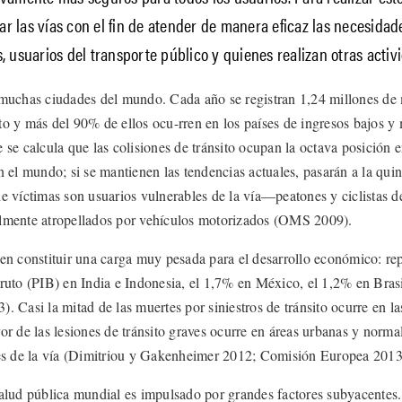
ar las vías con el fin de atender de manera eficaz las necesidad
s, usuarios del transporte público y quienes realizan otras activ
muchas ciudades del mundo. Cada año se registran 1,24 millones de 
sito y más del 90% de ellos ocu-rren en los países de ingresos bajos
se calcula que las colisiones de tránsito ocupan la octava posición en
 el mundo; si se mantienen las tendencias actuales, pasarán a la quin
 víctimas son usuarios vulnerables de la vía—peatones y ciclistas d
lmente atropellados por vehículos motorizados (OMS 2009).
en constituir una carga muy pesada para el desarrollo económico: re
ruto (PIB) en India e Indonesia, el 1,7% en México, el 1,2% en Brasi
 Casi la mitad de las muertes por siniestros de tránsito ocurre en la
r de las lesiones de tránsito graves ocurre en áreas urbanas y norma
es de la vía (Dimitriou y Gakenheimer 2012; Comisión Europea 2013
alud pública mundial es impulsado por grandes factores subyacentes