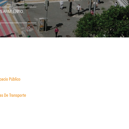
O SARMIENTO,
acio Público
das De Transporte