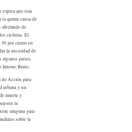
e espera que esta
n la quinta causa de
s afectando de
os ciclistas. El
 50 por ciento en
dar la necesidad de
n algunos países,
o Interno Bruto.
a de Acción para
ad urbana y un
 de muerte y
mejoren la
existe ninguna guía
ndiales sobre la