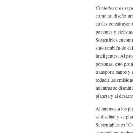
Ciudades más segu
como un diseño urba
cuales constituyen u
peatones y ciclist
Sostenibles encont
sino también de cal
inteligentes. Al pr
personas, esto prom
transporte sanos y
reducir las emision
mientras se disminu
planeta y al desarr
Alentamos a los pla
se diseñan y se pl
Sustentables es “C
esta guía en conjun