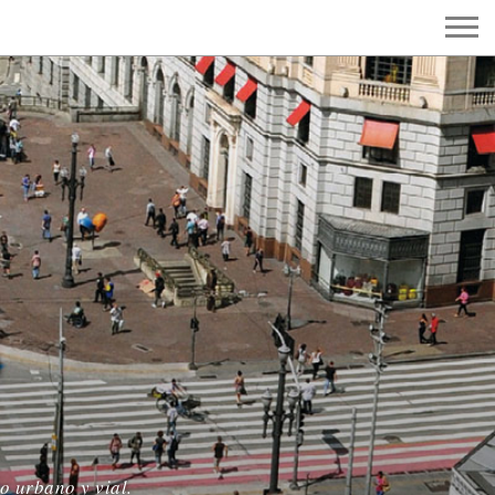
S
o urbano y vial.