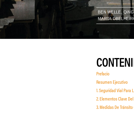
BEN WELLE, QINGN
MARTA OBELHEIR
CONTEN
Prefacio
Resumen Ejecutivo
1. Seguridad Vial Para
2. Elementos Clave De
3. Medidas De Tránsit