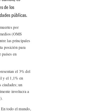
es de los
idades públicas.
muertes por
 y medios (OMS
tre las principales
ta posición para
e países en
presentan el 3% del
l y el 1,1% en
s ciudades; un
lmente involucra a
).
. En todo el mundo,