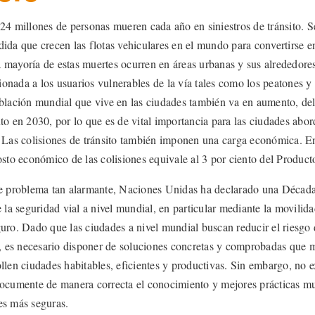
24 millones de personas mueren cada año en siniestros de tránsito. S
ida que crecen las flotas vehiculares en el mundo para convertirse e
 mayoría de estas muertes ocurren en áreas urbanas y sus alrededore
nada a los usuarios vulnerables de la vía tales como los peatones y l
oblación mundial que vive en las ciudades también va en aumento, del
to en 2030, por lo que es de vital importancia para las ciudades abor
. Las colisiones de tránsito también imponen una carga económica. E
osto económico de las colisiones equivale al 3 por ciento del Product
te problema tan alarmante, Naciones Unidas ha declarado una Décad
e la seguridad vial a nivel mundial, en particular mediante la movilid
uro. Dado que las ciudades a nivel mundial buscan reducir el riesgo
o, es necesario disponer de soluciones concretas y comprobadas que 
llen ciudades habitables, eficientes y productivas. Sin embargo, no 
documente de manera correcta el conocimiento y mejores prácticas mu
es más seguras.